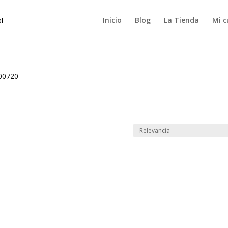
Inicio
Blog
La Tienda
Mi c
00720