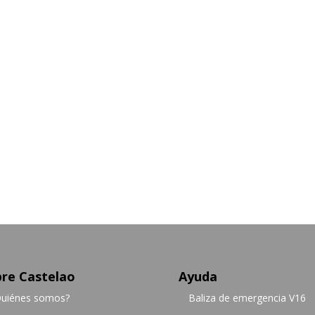
re Castelao
Ayuda
uiénes somos?
Baliza de emergencia V16