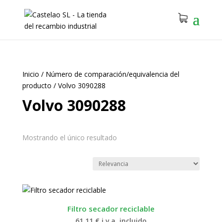
Inicio
/
Número de comparación/equivalencia del
producto
/
Volvo 3090288
Volvo 3090288
Mostrando el único resultado
Filtro secador reciclable
61.11
€
i.v.a. incluido