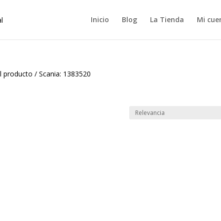
Inicio
Blog
La Tienda
Mi cue
l producto
/
Scania: 1383520