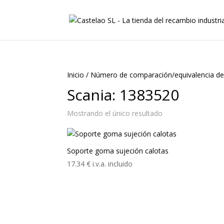
Inicio
/
Número de comparación/equivalencia de
Scania: 1383520
Mostrando el único resultado
Soporte goma sujeción calotas
17.34
€
i.v.a. incluido