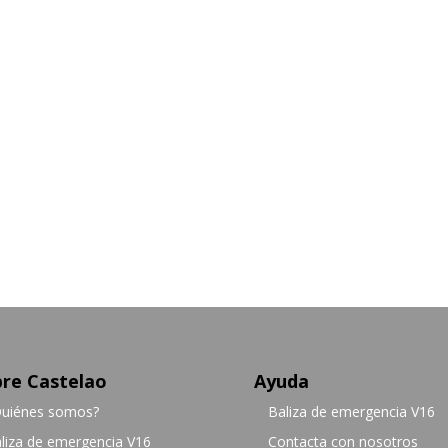
re Castelao
Ayuda
uiénes somos?
Baliza de emergencia V16
liza de emergencia V16
Contacta con nosotros