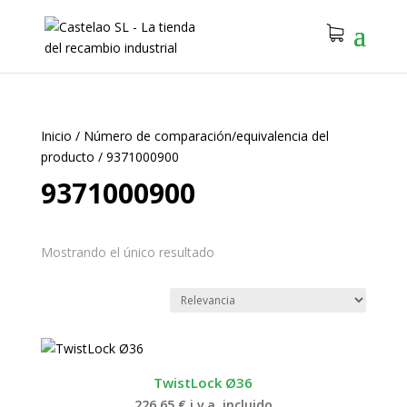
Inicio
/
Número de comparación/equivalencia del
producto
/
9371000900
9371000900
Mostrando el único resultado
TwistLock Ø36
226.65
€
i.v.a. incluido