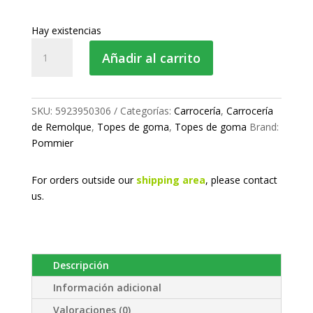
Hay existencias
Tope
Añadir al carrito
de
goma
cantidad
SKU:
5923950306
Categorías:
Carrocería
,
Carrocería
de Remolque
,
Topes de goma
,
Topes de goma
Brand:
Pommier
For orders outside our
shipping area
, please
contact
us.
Descripción
Información adicional
Valoraciones (0)