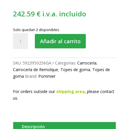
242.59
€
i.v.a. incluido
Solo quedan 2 disponibles
Tope
Añadir al carrito
de
goma
cantidad
SKU:
5923950256GA
Categorías:
Carrocería
,
Carrocería de Remolque
,
Topes de goma
,
Topes de
goma
Brand:
Pommier
For orders outside our
shipping area
, please
contact
us.
Descripción