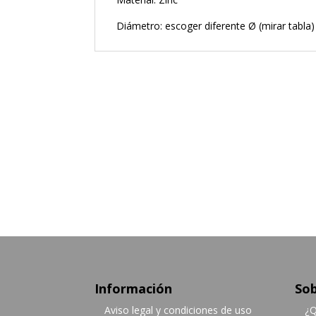
Diámetro: escoger diferente Ø (mirar tabla)
Información
Sob
Aviso legal y condiciones de uso
¿Q