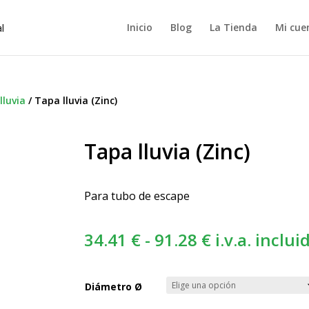
Inicio
Blog
La Tienda
Mi cue
lluvia
/
Tapa lluvia (Zinc)
Tapa lluvia (Zinc)
Para tubo de escape
Rango
34.41
€
-
91.28
€
i.v.a. inclui
de
precios:
Diámetro Ø
desde