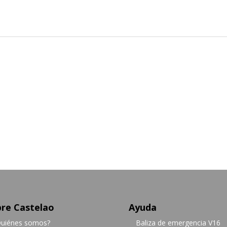
re Castelao
Ayuda
uiénes somos?
Baliza de emergencia V16