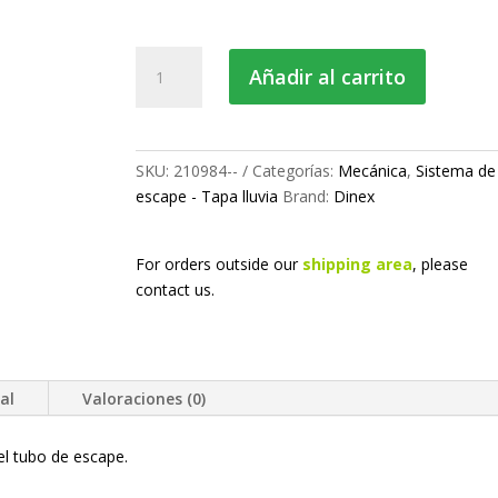
34.41 €
hasta
Tapa
91.28 €
Añadir al carrito
lluvia
(Zinc)
cantidad
SKU:
210984--
Categorías:
Mecánica
,
Sistema de
escape - Tapa lluvia
Brand:
Dinex
For orders outside our
shipping area
, please
contact us.
al
Valoraciones (0)
 el tubo de escape.