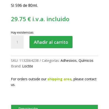
SI 596 de 80ml.
29.75
€
i.v.a. incluido
Hay existencias
Sellador
Añadir al carrito
y
formador
de
juntas
SKU:
1132064238
Categorías:
Adhesivos
,
Químicos
rojo
Brand:
Loctite
cantidad
For orders outside our
shipping area
, please
contact
us.
Descripción