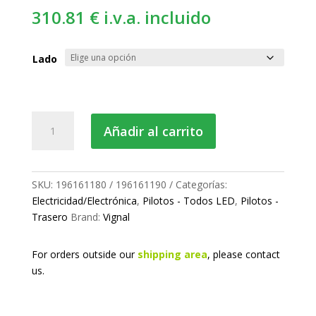
310.81
€
i.v.a. incluido
Lado
Piloto
Añadir al carrito
trasero
LED
cantidad
SKU:
196161180 / 196161190
Categorías:
Electricidad/Electrónica
,
Pilotos - Todos LED
,
Pilotos -
Trasero
Brand:
Vignal
For orders outside our
shipping area
, please
contact
us.