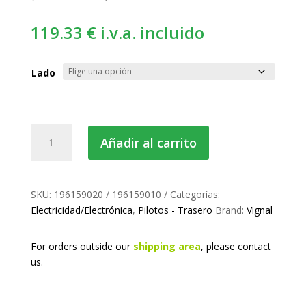
119.33
€
i.v.a. incluido
Lado
Piloto
Añadir al carrito
trasero
cantidad
SKU:
196159020 / 196159010
Categorías:
Electricidad/Electrónica
,
Pilotos - Trasero
Brand:
Vignal
For orders outside our
shipping area
, please
contact
us.