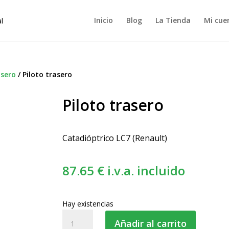
Inicio
Blog
La Tienda
Mi cue
asero
/
Piloto trasero
Piloto trasero
Catadióptrico LC7 (Renault)
87.65
€
i.v.a. incluido
Hay existencias
Piloto
Añadir al carrito
trasero