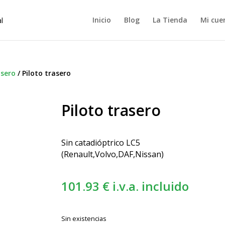
Inicio
Blog
La Tienda
Mi cue
asero
/
Piloto trasero
Piloto trasero
Sin catadióptrico LC5
(Renault,Volvo,DAF,Nissan)
101.93
€
i.v.a. incluido
Sin existencias