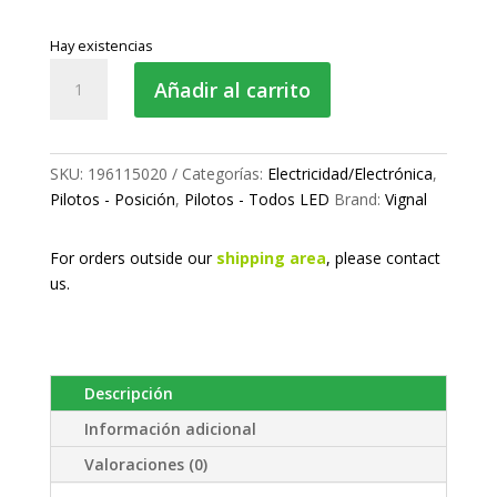
Hay existencias
Piloto
Añadir al carrito
de
posición
LED
-
SKU:
196115020
Categorías:
Electricidad/Electrónica
,
delantero
Pilotos - Posición
,
Pilotos - Todos LED
Brand:
Vignal
superior
cantidad
For orders outside our
shipping area
, please
contact
us.
Descripción
Información adicional
Valoraciones (0)