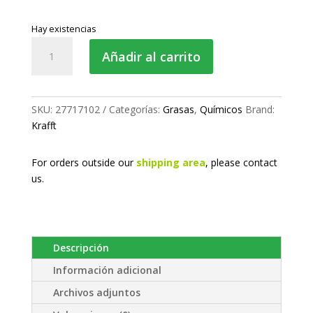
Hay existencias
Lubricante
Añadir al carrito
aceite
de
vaselina
cantidad
SKU:
27717102
Categorías:
Grasas
,
Químicos
Brand:
Krafft
For orders outside our
shipping area
, please
contact
us.
Descripción
Información adicional
Archivos adjuntos