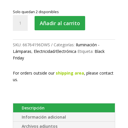
Solo quedan 2 disponibles
Kit
Añadir al carrito
lámparas
LED
H4
-24V.
SKU:
66764196DWS
Categorías:
Iluminación -
cantidad
Lámparas
,
Electricidad/Electrónica
Etiqueta:
Black
Friday
For orders outside our
shipping area
, please
contact
us.
Descripción
Información adicional
Archivos adjuntos