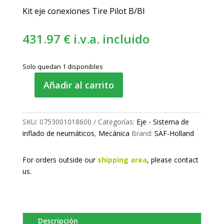
Kit eje conexiones Tire Pilot B/BI
431.97
€
i.v.a. incluido
Solo quedan 1 disponibles
Añadir al carrito
Kit
auto
inflado
SKU:
0753001018600
Categorías:
Eje - Sistema de
para
inflado de neumáticos
,
Mecánica
Brand:
SAF-Holland
ruedas
cantidad
For orders outside our
shipping area
, please
contact
us.
Descripción