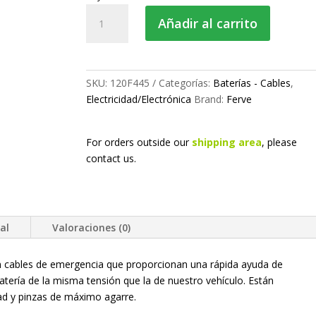
Juego
Añadir al carrito
de
cables
de
batería
SKU:
120F445
Categorías:
Baterías - Cables
,
cantidad
Electricidad/Electrónica
Brand:
Ferve
For orders outside our
shipping area
, please
contact us.
al
Valoraciones (0)
on cables de emergencia que proporcionan una rápida ayuda de
atería de la misma tensión que la de nuestro vehículo. Están
idad y pinzas de máximo agarre.