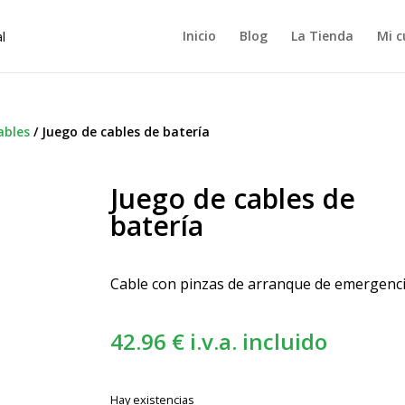
Inicio
Blog
La Tienda
Mi c
ables
/
Juego de cables de batería
Juego de cables de
batería
Cable con pinzas de arranque de emergenc
42.96
€
i.v.a. incluido
Hay existencias