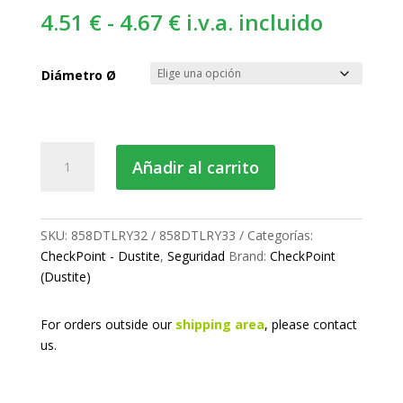
Rango
4.51
€
-
4.67
€
i.v.a. incluido
de
precios:
Diámetro Ø
desde
4.51 €
hasta
Dustite
Añadir al carrito
4.67 €
LR®
cantidad
SKU:
858DTLRY32 / 858DTLRY33
Categorías:
CheckPoint - Dustite
,
Seguridad
Brand:
CheckPoint
(Dustite)
For orders outside our
shipping area
, please
contact
us.