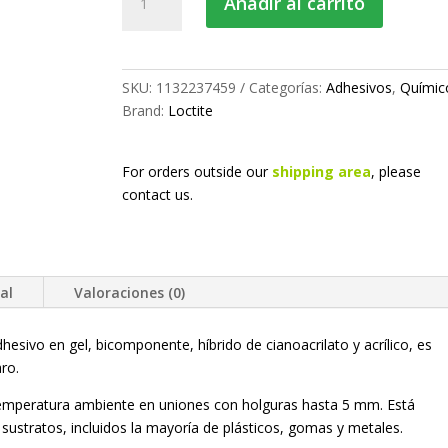
Añadir al carrito
híbrido
cantidad
SKU:
1132237459
Categorías:
Adhesivos
,
Químic
Brand:
Loctite
For orders outside our
shipping area
, please
contact us.
al
Valoraciones (0)
sivo en gel, bicomponente, híbrido de cianoacrilato y acrílico, es
aro.
temperatura ambiente en uniones con holguras hasta 5 mm. Está
sustratos, incluidos la mayoría de plásticos, gomas y metales.