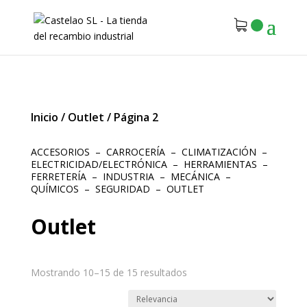
Inicio
/
Outlet
/
Página 2
ACCESORIOS
–
CARROCERÍA
–
CLIMATIZACIÓN
–
ELECTRICIDAD/ELECTRÓNICA
–
HERRAMIENTAS
–
FERRETERÍA
–
INDUSTRIA
–
MECÁNICA
–
QUÍMICOS
–
SEGURIDAD
–
OUTLET
Outlet
Mostrando 10–15 de 15 resultados