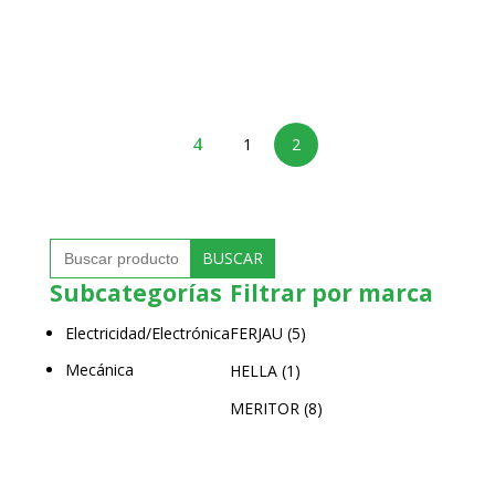
de
precios:
desde
84.70 €
hasta
99.22 €
1
2
Buscar:
Subcategorías
Filtrar por marca
Electricidad/Electrónica
FERJAU
(5)
Mecánica
HELLA
(1)
MERITOR
(8)