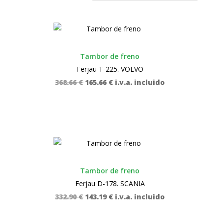
Tambor de freno
Ferjau T-225. VOLVO
El
El
368.66
€
165.66
€
i.v.a. incluido
precio
precio
original
actual
era:
es:
368.66 €.
165.66 €.
Tambor de freno
Ferjau D-178. SCANIA
El
El
332.90
€
143.19
€
i.v.a. incluido
precio
precio
original
actual