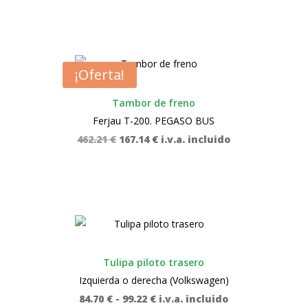
original
actual
era:
es:
440.20 €.
158.91 €.
¡Oferta!
Tambor de freno
Ferjau T-200. PEGASO BUS
El
El
462.21
€
167.14
€
i.v.a. incluido
precio
precio
original
actual
era:
es:
462.21 €.
167.14 €.
Tulipa piloto trasero
Izquierda o derecha (Volkswagen)
Rango
84.70
€
-
99.22
€
i.v.a. incluido