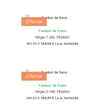
era:
es:
332.90 €.
143.19 €.
¡Oferta!
Tambor de freno
Ferjau T-200. PEGASO
El
El
453.96
€
164.56
€
i.v.a. incluido
precio
precio
original
actual
era:
es:
453.96 €.
164.56 €.
¡Oferta!
Tambor de freno
Ferjau D-160. PEGASO
El
El
440.20
€
158.91
€
i.v.a. incluido
precio
precio