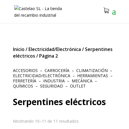
Inicio
/
Electricidad/Electrónica
/
Serpentines
eléctricos
/
Página 2
ACCESORIOS
–
CARROCERÍA
–
CLIMATIZACIÓN
–
ELECTRICIDAD/ELECTRÓNICA
–
HERRAMIENTAS
–
FERRETERÍA
–
INDUSTRIA
–
MECÁNICA
–
QUÍMICOS
–
SEGURIDAD
–
OUTLET
Serpentines eléctricos
Mostrando 10–11 de 11 resultados