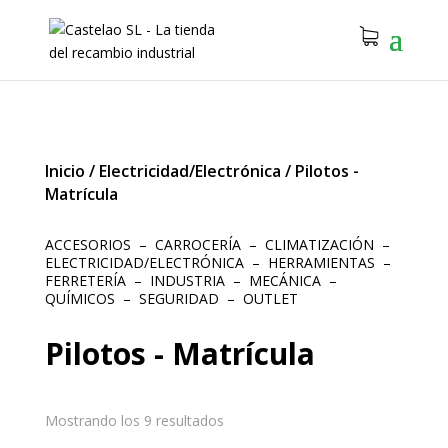
Inicio
/
Electricidad/Electrónica
/
Pilotos -
Matrícula
ACCESORIOS
–
CARROCERÍA
–
CLIMATIZACIÓN
–
ELECTRICIDAD/ELECTRÓNICA
–
HERRAMIENTAS
–
FERRETERÍA
–
INDUSTRIA
–
MECÁNICA
–
QUÍMICOS
–
SEGURIDAD
–
OUTLET
Pilotos - Matrícula
Mostrando los 9 resultados