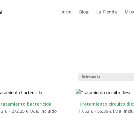
Inicio
Blog
La Tienda
Mi c
Tratamiento bactericida
Tratamiento circuito dié
Rango
Rango
12
€
-
272.25
€
i.v.a. incluido
17.52
€
-
55.36
€
i.v.a. incl
de
de
precios:
precios:
desde
desde
36.12 €
17.52 €