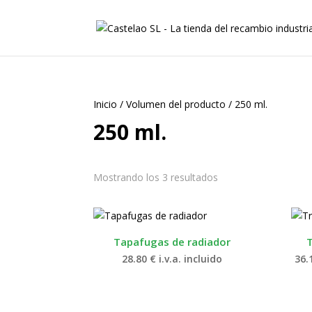
Inicio
/
Volumen del producto
/
250 ml.
250 ml.
Mostrando los 3 resultados
Tapafugas de radiador
28.80
€
i.v.a. incluido
36.