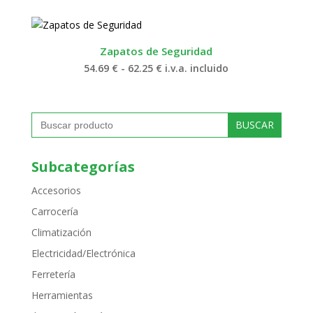
precios:
desde
54.69 €
hasta
62.25 €
Zapatos de Seguridad
Rango
54.69
€
-
62.25
€
i.v.a. incluido
de
precios:
desde
54.69 €
Buscar:
hasta
62.25 €
Subcategorías
Accesorios
Carrocería
Climatización
Electricidad/Electrónica
Ferretería
Herramientas