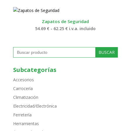
precios:
desde
54.69 €
hasta
62.25 €
Zapatos de Seguridad
Rango
54.69
€
-
62.25
€
i.v.a. incluido
de
precios:
desde
54.69 €
Buscar:
hasta
62.25 €
Subcategorías
Accesorios
Carrocería
Climatización
Electricidad/Electrónica
Ferretería
Herramientas