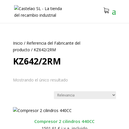
Inicio
/
Referencia del Fabricante del
producto
/
KZ642/2RM
KZ642/2RM
Mostrando el único resultado
Compresor 2 cilindros 440CC
1501.61
€
i.v.a. incluido