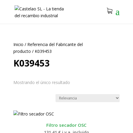
Inicio
/
Referencia del Fabricante del
producto
/
K039453
K039453
Mostrando el único resultado
Filtro secador OSC
131.41
€
i.v.a. incluido