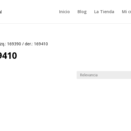
Inicio
Blog
La Tienda
Mi c
izq.: 169390 / der.: 169410
69410