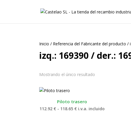
Inicio
/
Referencia del Fabricante del producto
/
izq.: 169390 / der.: 1
Mostrando el único resultado
Piloto trasero
Rango
112.92
€
-
118.65
€
i.v.a. incluido
de
precios:
desde
112.92 €