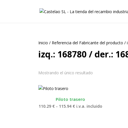
Inicio
/
Referencia del Fabricante del producto
/
izq.: 168780 / der.: 1
Mostrando el único resultado
Piloto trasero
Rango
110.29
€
-
115.94
€
i.v.a. incluido
de
precios:
desde
110.29 €