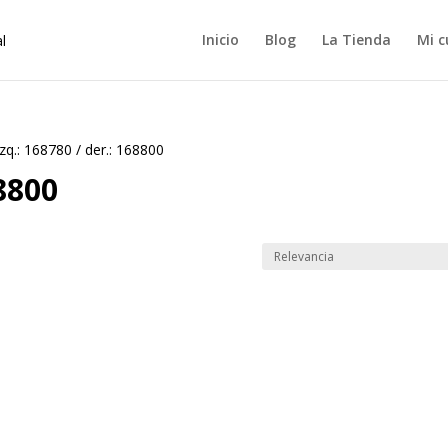
Inicio
Blog
La Tienda
Mi c
izq.: 168780 / der.: 168800
68800