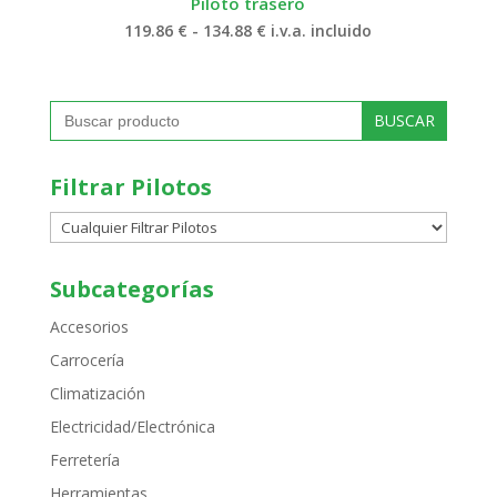
Piloto trasero
Rango
119.86
€
-
134.88
€
i.v.a. incluido
de
precios:
desde
119.86 €
Buscar:
hasta
134.88 €
Filtrar Pilotos
Subcategorías
Accesorios
Carrocería
Climatización
Electricidad/Electrónica
Ferretería
Herramientas