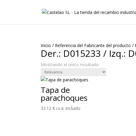
Inicio
/
Referencia del Fabricante del producto
/
Der.: D015233 / Izq.: 
Mostrando el único resultado
Tapa de
parachoques
33.12
€
i.v.a. incluido