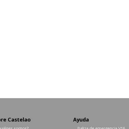
re Castelao
Ayuda
uiénes somos?
Baliza de emergencia V16