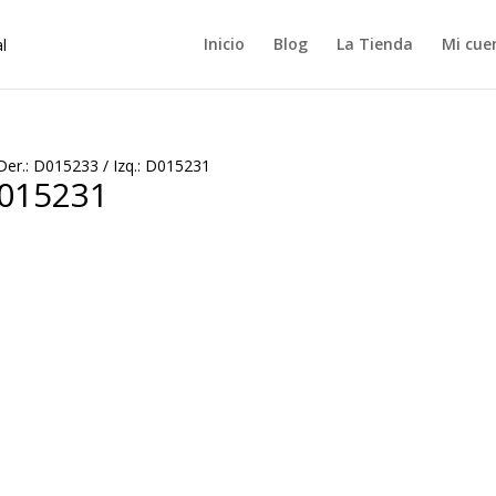
Inicio
Blog
La Tienda
Mi cue
Der.: D015233 / Izq.: D015231
D015231