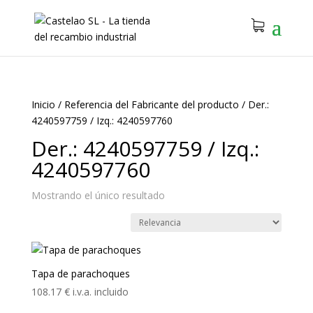
Inicio
/
Referencia del Fabricante del producto
/
Der.:
4240597759 / Izq.: 4240597760
Der.: 4240597759 / Izq.:
4240597760
Mostrando el único resultado
Tapa de parachoques
108.17
€
i.v.a. incluido