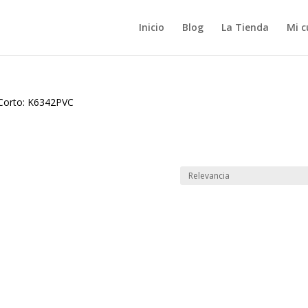
Inicio
Blog
La Tienda
Mi c
Corto: K6342PVC