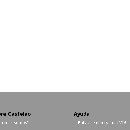
re Castelao
Ayuda
uiénes somos?
Baliza de emergencia V16