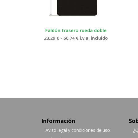
Faldón trasero rueda doble
Rango
23.29
€
-
50.74
€
i.v.a. incluido
de
precios:
desde
23.29 €
hasta
50.74 €
Información
Sob
Aviso legal y condiciones de uso
¿Q