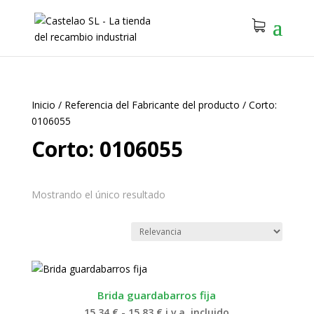
Inicio
/
Referencia del Fabricante del producto
/
Corto:
0106055
Corto: 0106055
Mostrando el único resultado
Brida guardabarros fija
Rango
15.34
€
-
15.83
€
i.v.a. incluido