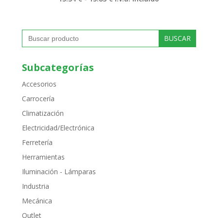
de
precios:
desde
15.34 €
Buscar:
hasta
15.83 €
Subcategorías
Accesorios
Carrocería
Climatización
Electricidad/Electrónica
Ferretería
Herramientas
Iluminación - Lámparas
Industria
Mecánica
Outlet