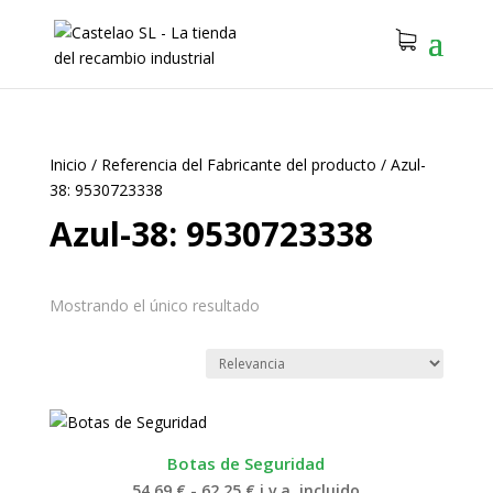
Inicio
/
Referencia del Fabricante del producto
/
Azul-
38: 9530723338
Azul-38: 9530723338
Mostrando el único resultado
Botas de Seguridad
Rango
54.69
€
-
62.25
€
i.v.a. incluido