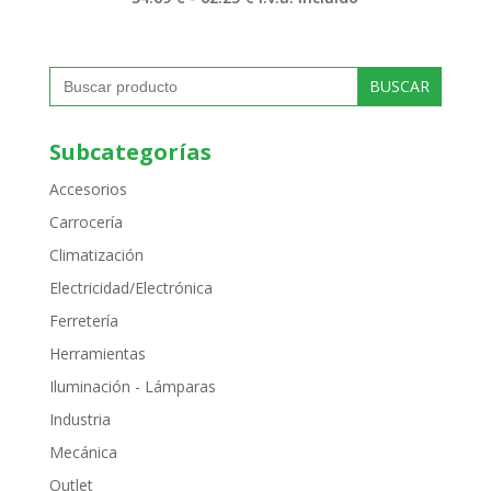
de
precios:
desde
54.69 €
Buscar:
hasta
62.25 €
Subcategorías
Accesorios
Carrocería
Climatización
Electricidad/Electrónica
Ferretería
Herramientas
Iluminación - Lámparas
Industria
Mecánica
Outlet