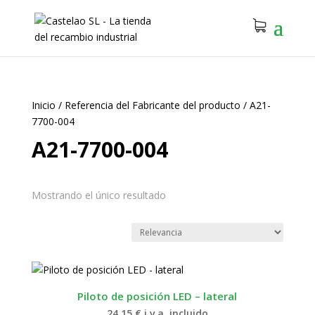
Inicio
/
Referencia del Fabricante del producto
/
A21-
7700-004
A21-7700-004
Mostrando el único resultado
Piloto de posición LED – lateral
24.15
€
i.v.a. incluido