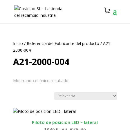
Inicio
/
Referencia del Fabricante del producto
/
A21-
2000-004
A21-2000-004
Mostrando el único resultado
Piloto de posición LED – lateral
18.46
€
i.v.a. incluido