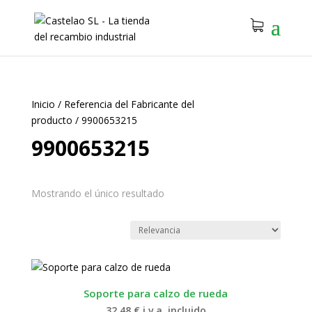
Inicio
/
Referencia del Fabricante del
producto
/
9900653215
9900653215
Mostrando el único resultado
Soporte para calzo de rueda
32.48
€
i.v.a. incluido