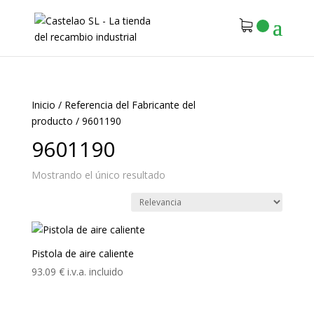
Inicio
/
Referencia del Fabricante del
producto
/
9601190
9601190
Mostrando el único resultado
Pistola de aire caliente
93.09
€
i.v.a. incluido