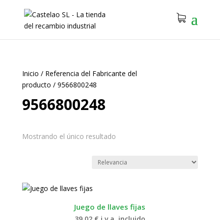
Inicio
/
Referencia del Fabricante del
producto
/
9566800248
9566800248
Mostrando el único resultado
Juego de llaves fijas
39.02
€
i.v.a. incluido