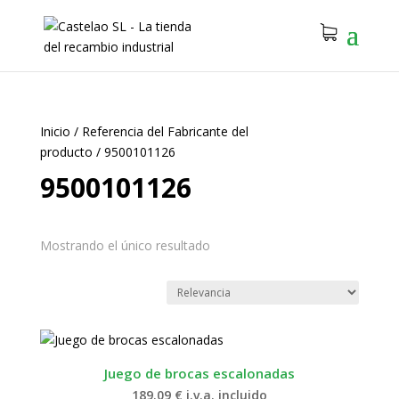
Inicio
/
Referencia del Fabricante del
producto
/
9500101126
9500101126
Mostrando el único resultado
Juego de brocas escalonadas
189.09
€
i.v.a. incluido