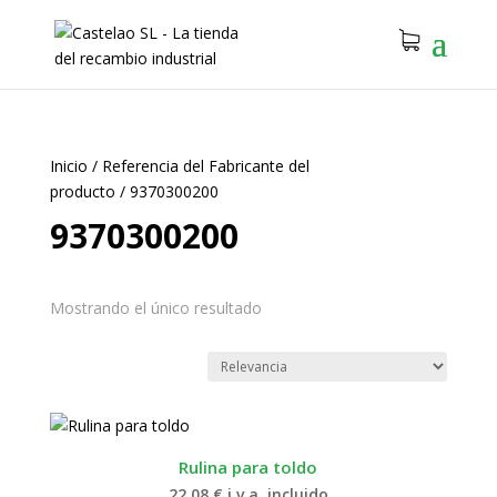
Inicio
/
Referencia del Fabricante del
producto
/
9370300200
9370300200
Mostrando el único resultado
Rulina para toldo
22.08
€
i.v.a. incluido