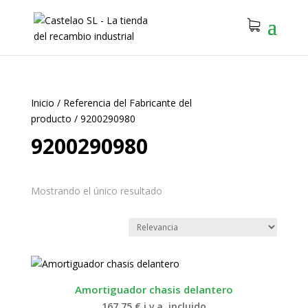
Inicio
/
Referencia del Fabricante del
producto
/
9200290980
9200290980
Mostrando el único resultado
Amortiguador chasis delantero
167.75
€
i.v.a. incluido