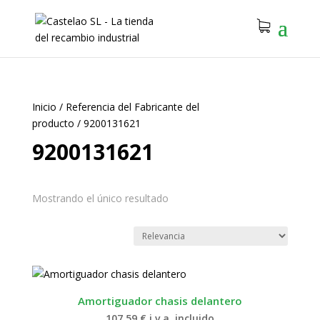
Inicio
/
Referencia del Fabricante del
producto
/
9200131621
9200131621
Mostrando el único resultado
Amortiguador chasis delantero
107.59
€
i.v.a. incluido