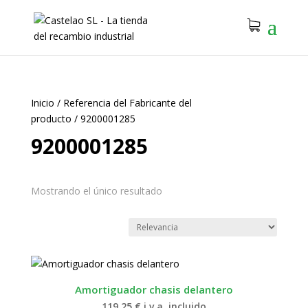
Inicio
/
Referencia del Fabricante del
producto
/
9200001285
9200001285
Mostrando el único resultado
Amortiguador chasis delantero
119.25
€
i.v.a. incluido