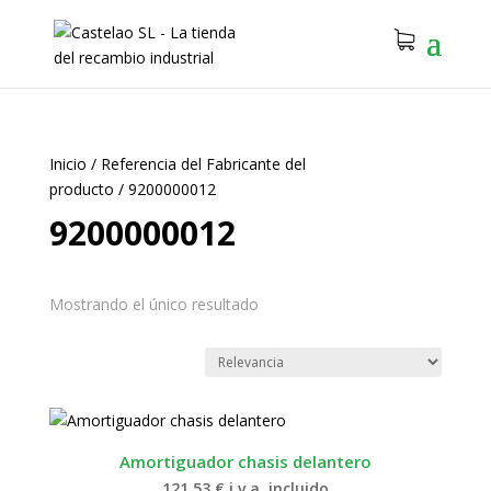
Inicio
/
Referencia del Fabricante del
producto
/
9200000012
9200000012
Mostrando el único resultado
Amortiguador chasis delantero
121.53
€
i.v.a. incluido