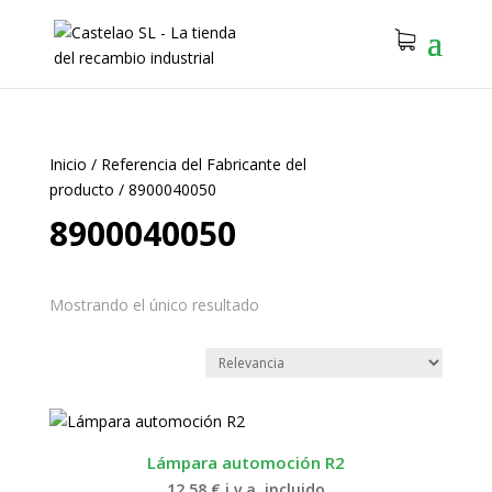
Inicio
/
Referencia del Fabricante del
producto
/
8900040050
8900040050
Mostrando el único resultado
Lámpara automoción R2
12.58
€
i.v.a. incluido