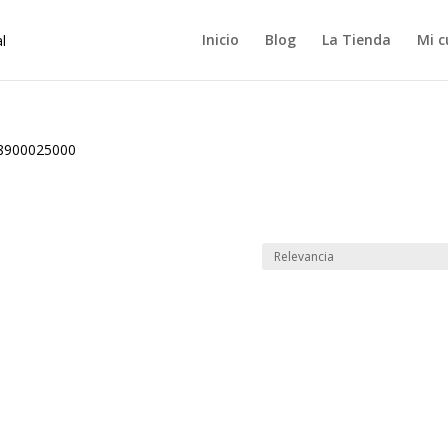
Inicio
Blog
La Tienda
Mi c
8900025000