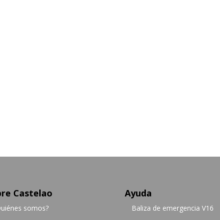
re Castelao
Ayuda
uiénes somos?
Baliza de emergencia V16