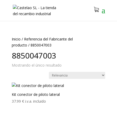
Inicio
/
Referencia del Fabricante del
producto
/
8850047003
8850047003
Mostrando el único resultado
Kit conector de piloto lateral
37.99
€
i.v.a. incluido