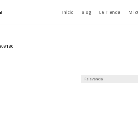
Inicio
Blog
La Tienda
Mi c
809186