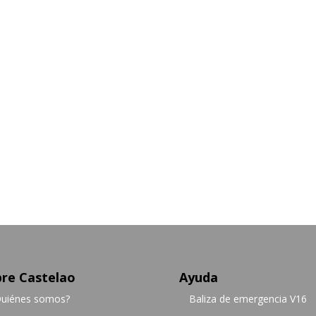
re Castelao
Ayuda
uiénes somos?
Baliza de emergencia V16